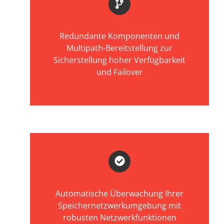
Redundante Komponenten und
Multipath-Bereitstellung zur
Sicherstellung hoher Verfügbarkeit
und Failover
Automatische Überwachung Ihrer
Speichernetzwerkumgebung mit
robusten Netzwerkfunktionen