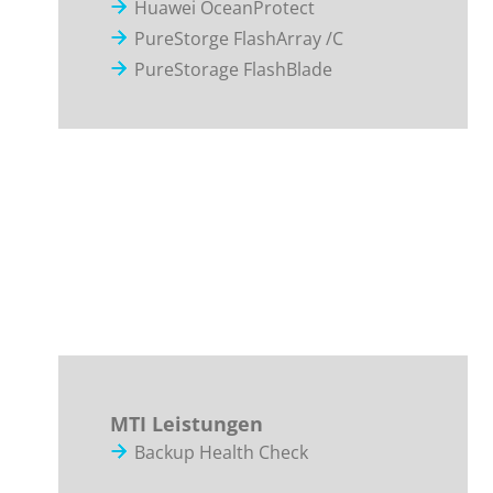
Huawei OceanProtect
PureStorge FlashArray /C
PureStorage FlashBlade
MTI Leistungen
Backup Health Check