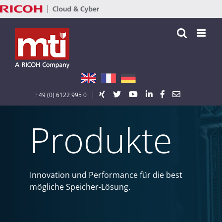
Zum
Inhalt
springen
|
+49 (0) 6122 995 0
Produkte
Innovation und Performance für die best
mögliche Speicher-Lösung.