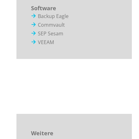
Software
Backup Eagle
Commvault
SEP Sesam
VEEAM
Weitere