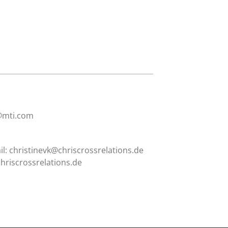
@mti.com
il:
christinevk@chriscrossrelations.de
hriscrossrelations.de