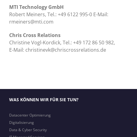
MTI Technology GmbH
Robert Meiners, Tel.: +49 6122 995-0 E-Mail:
rmeiners@mti.com
Chris Cross Relations
Christine Vogl-Kordick, Tel.: +49 172 86 50 982,
E-Mail:
christinevk@chriscrossrelations.de
WAS KÖNNEN WIR FÜR SIE TUN?
Datacenter Optimierung
Digitalisierung
Data & Cyber Security