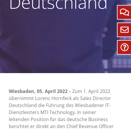
Deutschland
Wiesbaden, 05. April 2022
– Zum 1. April 2022
übernimmt Lorenz Hornfeck als Sales Director
Deutschland die Führung des Wiesbadener IT-
Dienstleisters MTI Technology. In seiner
leitenden Position für das deutsche Business
berichtet er direkt an den Chief Revenue Officer