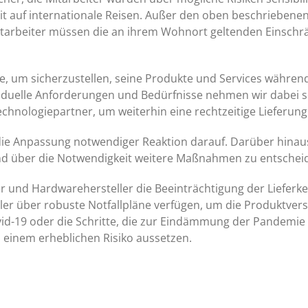
eit auf internationale Reisen. Außer den oben beschrieben
Mitarbeiter müssen die an ihrem Wohnort geltenden Einschr
, um sicherzustellen, seine Produkte und Services während 
viduelle Anforderungen und Bedürfnisse nehmen wir dabei se
chnologiepartner, um weiterhin eine rechtzeitige Lieferung
 die Anpassung notwendiger Reaktion darauf. Darüber hinaus
nd über die Notwendigkeit weitere Maßnahmen zu entschei
ner und Hardwarehersteller die Beeinträchtigung der Liefer
ller über robuste Notfallpläne verfügen, um die Produktver
 Covid-19 oder die Schritte, die zur Eindämmung der Pande
, einem erheblichen Risiko aussetzen.