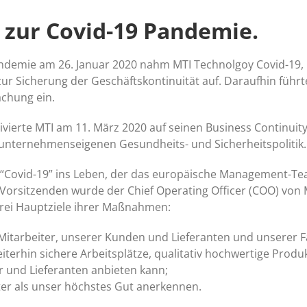
zur Covid-19 Pandemie.
demie am 26. Januar 2020 nahm MTI Technolgoy Covid-19, b
zur Sicherung der Geschäftskontinuität auf. Daraufhin fü
chung ein.
tivierte MTI am 11. März 2020 auf seinen Business Continuit
r unternehmenseigenen Gesundheits- und Sicherheitspolitik.
pe “Covid-19” ins Leben, der das europäische Management-T
orsitzenden wurde der Chief Operating Officer (COO) von 
 drei Hauptziele ihrer Maßnahmen:
 Mitarbeiter, unserer Kunden und Lieferanten und unserer F
eiterhin sichere Arbeitsplätze, qualitativ hochwertige Prod
 und Lieferanten anbieten kann;
iter als unser höchstes Gut anerkennen.