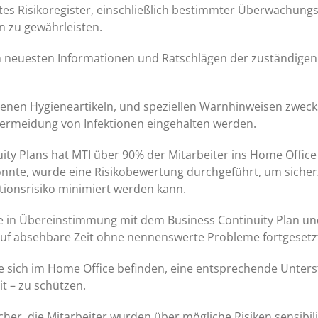
iertes Risikoregister, einschließlich bestimmter Überwach
n zu gewährleisten.
 den neuesten Informationen und Ratschlägen der zuständig
enen Hygieneartikeln, und speziellen Warnhinweisen zweck
r Vermeidung von Infektionen eingehalten werden.
ty Plans hat MTI über 90% der Mitarbeiter ins Home Office
e, wurde eine Risikobewertung durchgeführt, um sicherzu
tionsrisiko minimiert werden kann.
te in Übereinstimmung mit dem Business Continuity Plan un
t auf absehbare Zeit ohne nennenswerte Probleme fortgeset
die sich im Home Office befinden, eine entsprechende Unte
t – zu schützen.
her, die Mitarbeiter wurden über mögliche Risiken sensibili