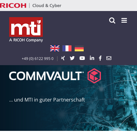
Zum
Inhalt
springen
|
+49 (0) 6122 995 0
… und MTI in guter Partnerschaft