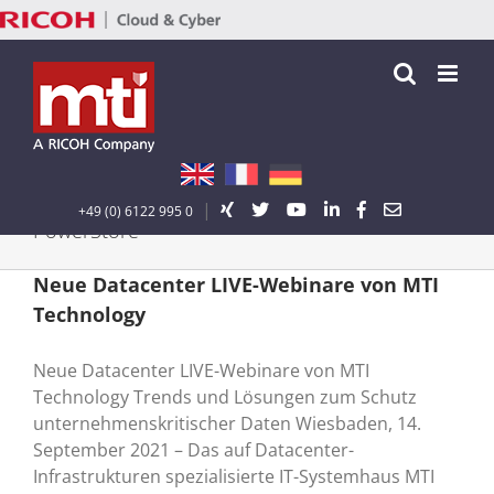
Zum
Inhalt
springen
|
+49 (0) 6122 995 0
PowerStore
Neue Datacenter LIVE-Webinare von MTI
Technology
Neue Datacenter LIVE-Webinare von MTI
Technology Trends und Lösungen zum Schutz
unternehmenskritischer Daten Wiesbaden, 14.
September 2021 – Das auf Datacenter-
Infrastrukturen spezialisierte IT-Systemhaus MTI