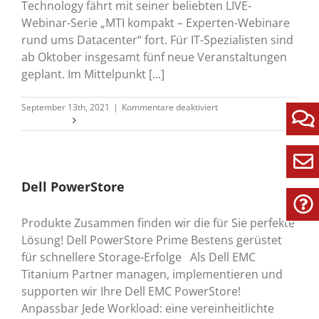
Technology fährt mit seiner beliebten LIVE-
Webinar-Serie „MTI kompakt – Experten-Webinare
rund ums Datacenter“ fort. Für IT-Spezialisten sind
ab Oktober insgesamt fünf neue Veranstaltungen
geplant. Im Mittelpunkt [...]
für
September 13th, 2021
|
Kommentare deaktiviert
Neue
Weiterlesen
Datacenter
LIVE-
Webinare
von
MTI
Dell PowerStore
Technology
Produkte Zusammen finden wir die für Sie perfekte
Lösung! Dell PowerStore Prime Bestens gerüstet
für schnellere Storage-Erfolge Als Dell EMC
Titanium Partner managen, implementieren und
supporten wir Ihre Dell EMC PowerStore!
Anpassbar Jede Workload: eine vereinheitlichte