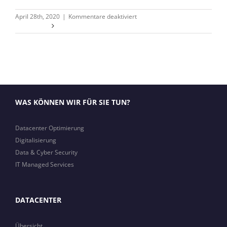
für
April 28th, 2020
|
Kommentare deaktiviert
Specials
Weiterlesen
WAS KÖNNEN WIR FÜR SIE TUN?
Datacenter Optimierung
Digitalisierung
Data & Cyber Security
IT Managed Services
DATACENTER
Übersicht