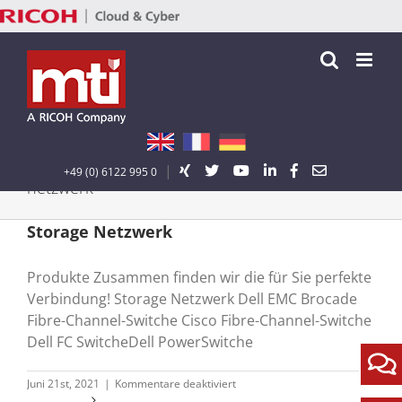
Zum
Inhalt
springen
|
+49 (0) 6122 995 0
netzwerk
Storage Netzwerk
Produkte Zusammen finden wir die für Sie perfekte
Verbindung! Storage Netzwerk Dell EMC Brocade
Fibre-Channel-Switche Cisco Fibre-Channel-Switche
Dell FC SwitcheDell PowerSwitche
für
Juni 21st, 2021
|
Kommentare deaktiviert
Storage
Weiterlesen