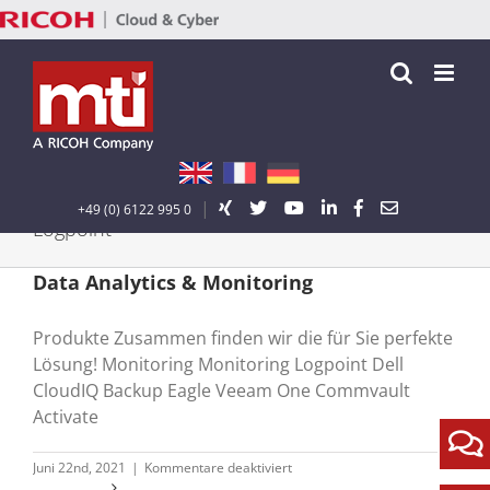
Zum
Inhalt
springen
|
+49 (0) 6122 995 0
Logpoint
Data Analytics & Monitoring
Produkte Zusammen finden wir die für Sie perfekte
Lösung! Monitoring Monitoring Logpoint Dell
CloudIQ Backup Eagle Veeam One Commvault
Activate
für
Juni 22nd, 2021
|
Kommentare deaktiviert
Data
Weiterlesen