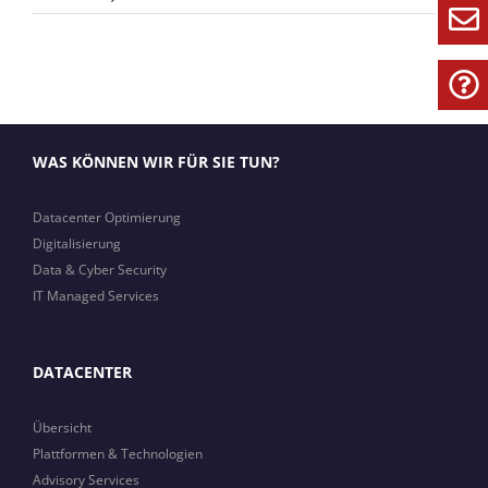
Analytics
&
Monitoring
WAS KÖNNEN WIR FÜR SIE TUN?
Datacenter Optimierung
Digitalisierung
Data & Cyber Security
IT Managed Services
DATACENTER
Übersicht
Plattformen & Technologien
Advisory Services