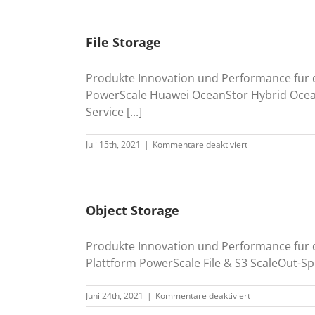
Lösungen
File Storage
Produkte Innovation und Performance für d
PowerScale Huawei OceanStor Hybrid OceanS
Service [...]
für
Juli 15th, 2021
|
Kommentare deaktiviert
File
Storage
Object Storage
Produkte Innovation und Performance für d
Plattform PowerScale File & S3 ScaleOut-Sp
für
Juni 24th, 2021
|
Kommentare deaktiviert
Object