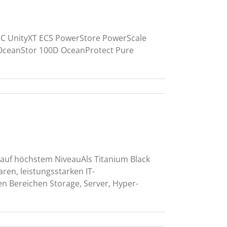
MC UnityXT ECS PowerStore PowerScale
 OceanStor 100D OceanProtect Pure
Weiterlesen
ft auf höchstem NiveauAls Titanium Black
en, leistungsstarken IT-
den Bereichen Storage, Server, Hyper-
Weiterlesen