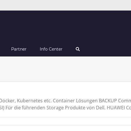
Partner
Info Center
 Docker, Kubernetes etc. Container Lösungen BACKUP Comm
I) Für die führenden Storage Produkte von Dell. HUAWEI Cont