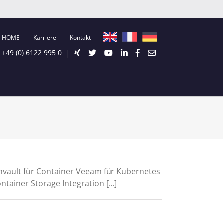
HOME
Karriere
Kontakt
|
+49 (0) 6122 995 0
vault für Container Veeam für Kubernetes
ainer Storage Integration [...]
Weiterlesen