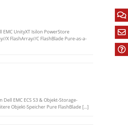
ll EMC UnityXT Isilon PowerStore
//X FlashArray//C FlashBlade Pure-as-a-
Weiterlesen
n Dell EMC ECS S3 & Objekt-Storage-
ere Objekt-Speicher Pure FlashBlade [...]
Weiterlesen