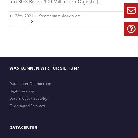
um 30% Bis zu 100 Milliarden Objekte [...]
für
Juli 28th, 2021
|
Kommentare deaktiviert
Huawei
Weiterlesen
OceanStor
Pacific-
Series
WAS KÖNNEN WIR FÜR SIE TUN?
Datacenter Optimierung
Digitalisierung
Data & Cyber Security
IT Managed Services
DATACENTER