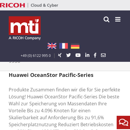
Zum
Inhalt
springen
|
+49 (0) 6122 995 0
9950
Huawei OceanStor Pacific-Series
Produkte Zusammen finden wir die für Sie perfekte
Lösung! Huawei OceanStor Pacific-Series Die beste
Wahl zur Speicherung von Massendaten Ihre
Vorteile Bis zu 4.096 Knoten für einen
Skalierbarkeit auf Anforderung Bis zu 91,6%
Speicherplatznutzung Reduziert Betriebskosten